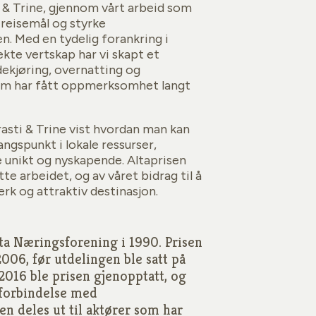
ti & Trine, gjennom vårt arbeid som
m reisemål og styrke
n. Med en tydelig forankring i
ekte vertskap har vi skapt et
kjøring, overnatting og
om har fått oppmerksomhet langt
asti & Trine vist hvordan man kan
gspunkt i lokale ressurser,
 unikt og nyskapende. Altaprisen
te arbeidet, og av våret bidrag til å
erk og attraktiv destinasjon.
lta Næringsforening i 1990. Prisen
 2006, før utdelingen ble satt på
I 2016 ble prisen gjenopptatt, og
i forbindelse med
en deles ut til aktører som har