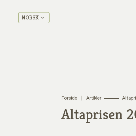
NORSK
Forside
|
Artikler
Altapr
Altaprisen 