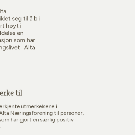
lta
et seg til å bli
t høyt i
ldeles en
sasjon som har
ngslivet i Alta
erke til
nerkjente utmerkelsene i
Alta Næringsforening til personer,
som har gjort en særlig positiv
.