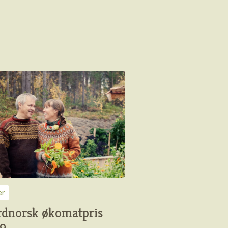
er
dnorsk økomatpris