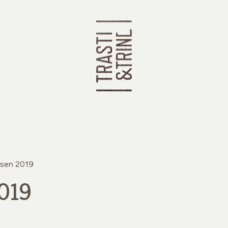
isen 2019
2019