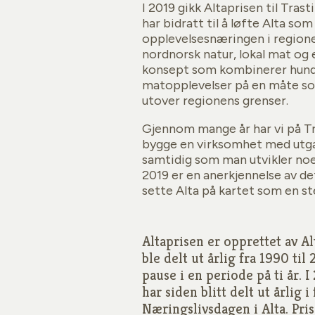
I 2019 gikk Altaprisen til Tras
har bidratt til å løfte Alta so
opplevelsesnæringen i regione
nordnorsk natur, lokal mat og 
konsept som kombinerer hunde
matopplevelser på en måte s
utover regionens grenser.
Gjennom mange år har vi på Tr
bygge en virksomhet med utgan
samtidig som man utvikler noe
2019 er en anerkjennelse av det
sette Alta på kartet som en st
Altaprisen er opprettet av A
ble delt ut årlig fra 1990 til
pause i en periode på ti år. 
har siden blitt delt ut årlig 
Næringslivsdagen i Alta. Pris