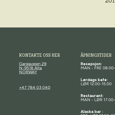
201
KONTAKTE OSS HER
ÅPNINGSTIDER
Gargiaveien 29
Resepsjon:
N-9518 Alta
MAN - FRE 08.00
NORWAY
Lørdags kafe:
LØR 12.00-15.00
+47 784 03 040
Restaurant:
MAN - LØR 17.00
Alaska bar :