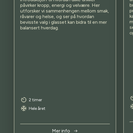
b
påvirker kropp, energi og velvære. Her
p
utforsker vi sammenhengen mellom smak,
k
råvarer og helse, og ser på hvordan
m
bevisste valg i glasset kan bidra til en mer
s
balansert hverdag.
o
2 timer
Hele året
Mer info