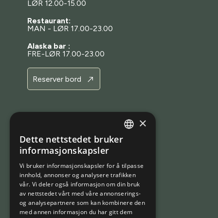
LØR 12.00-15.00
Restaurant:
MAN - LØR 17.00-23.00
Alaska bar :
FRE-LØR 17.00-23.00
Reserver bord
×
BESTILLING
Dette nettstedet bruker
Bestill bord
NORWEGIAN
informasjonskapsler
Bestill en opplevelse
ENGLISH
Vi bruker informasjonskapsler for å tilpasse
Bestill rom
innhold, annonser og analysere trafikken
vår. Vi deler også informasjon om din bruk
Bestill en pakke
av nettstedet vårt med våre annonserings-
Kjøp gavekort
og analysepartnere som kan kombinere den
med annen informasjon du har gitt dem