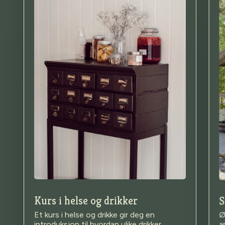
Kurs i helse og drikker
S
Et kurs i helse og drikke gir deg en
Ø
a
introduksjon til hvordan ulike drikker