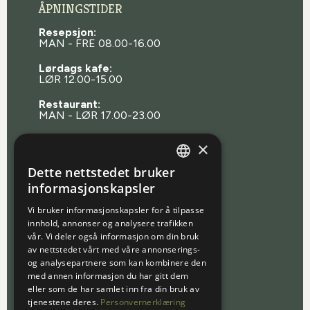
ÅPNINGSTIDER
Resepsjon:
MAN - FRE 08.00-16.00
Lørdags kafe:
LØR 12.00-15.00
Restaurant:
MAN - LØR 17.00-23.00
Alaska bar :
×
FRE-LØR 17.00-23.00
Dette nettstedet bruker
NORWEGIAN
informasjonskapsler
Reserver bord
ENGLISH
Vi bruker informasjonskapsler for å tilpasse
innhold, annonser og analysere trafikken
vår. Vi deler også informasjon om din bruk
BESTILLING
av nettstedet vårt med våre annonserings-
og analysepartnere som kan kombinere den
Bestill bord
med annen informasjon du har gitt dem
eller som de har samlet inn fra din bruk av
Bestill en opplevelse
tjenestene deres.
Personvernerklæring