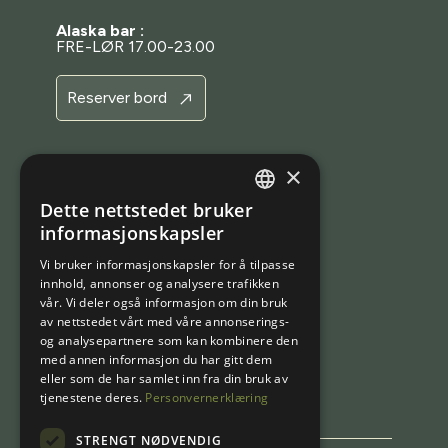
Alaska bar :
FRE-LØR 17.00-23.00
Reserver bord
×
BESTILLING
Dette nettstedet bruker
NORWEGIAN
Bestill bord
informasjonskapsler
ENGLISH
Bestill en opplevelse
Vi bruker informasjonskapsler for å tilpasse
innhold, annonser og analysere trafikken
Bestill rom
vår. Vi deler også informasjon om din bruk
Bestill en pakke
av nettstedet vårt med våre annonserings-
og analysepartnere som kan kombinere den
Kjøp gavekort
med annen informasjon du har gitt dem
eller som de har samlet inn fra din bruk av
tjenestene deres.
Personvernerklæring
STRENGT NØDVENDIG