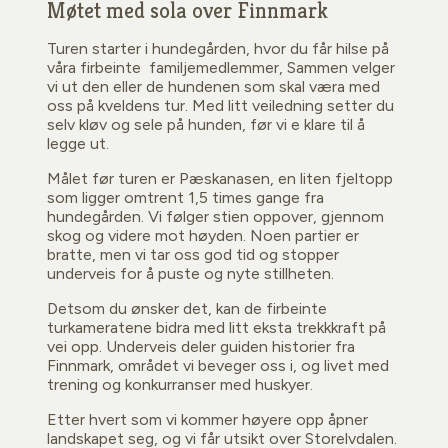
Møtet med sola over Finnmark
Turen starter i hundegården, hvor du får hilse på
våra firbeinte familjemedlemmer, Sammen velger
vi ut den eller de hundenen som skal væra med
oss på kveldens tur. Med litt veiledning setter du
selv kløv og sele på hunden, før vi e klare til å
legge ut.
Målet før turen er Pæskanasen, en liten fjeltopp
som ligger omtrent 1,5 times gange fra
hundegården. Vi følger stien oppover, gjennom
skog og videre mot høyden. Noen partier er
bratte, men vi tar oss god tid og stopper
underveis for å puste og nyte stillheten.
Detsom du ønsker det, kan de firbeinte
turkameratene bidra med litt eksta trekkkraft på
vei opp. Underveis deler guiden historier fra
Finnmark, området vi beveger oss i, og livet med
trening og konkurranser med huskyer.
Etter hvert som vi kommer høyere opp åpner
landskapet seg, og vi får utsikt over Storelvdalen.