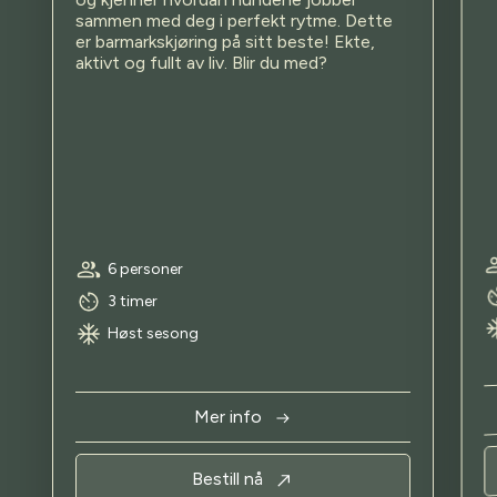
og kjenner hvordan hundene jobber
sammen med deg i perfekt rytme. Dette
er barmarkskjøring på sitt beste! Ekte,
aktivt og fullt av liv. Blir du med?
6 personer
3 timer
Høst sesong
Mer info
Bestill nå