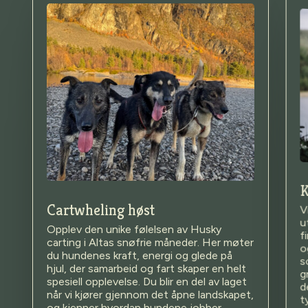
K
Cartwheling høst
V
u
f
o
s
Opplev den unike følelsen av Husky
carting i Altas snøfrie måneder. Her møter
du hundenes kraft, energi og glede på
hjul, der samarbeid og fart skaper en helt
g
spesiell opplevelse. Du blir en del av laget
d
når vi kjører gjennom det åpne landskapet,
t