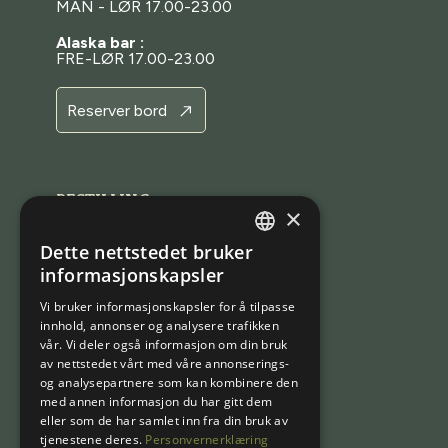
MAN - LØR 17.00-23.00
Alaska bar :
FRE-LØR 17.00-23.00
Reserver bord
BESTILLING
×
Bestill bord
Dette nettstedet bruker
NORWEGIAN
Bestill en opplevelse
informasjonskapsler
ENGLISH
Bestill rom
Vi bruker informasjonskapsler for å tilpasse
innhold, annonser og analysere trafikken
Bestill en pakke
vår. Vi deler også informasjon om din bruk
Kjøp gavekort
av nettstedet vårt med våre annonserings-
og analysepartnere som kan kombinere den
med annen informasjon du har gitt dem
eller som de har samlet inn fra din bruk av
tjenestene deres.
Personvernerklæring