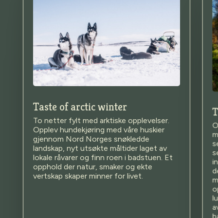
Taste of arctic winter
T
To netter fylt med arktiske opplevelser.
O
m
s
s
i
d
Opplev hundekjøring med våre huskier
gjennom Nord Norges snøkledde
landskap, nyt utsøkte måltider laget av
lokale råvarer og finn roen i badstuen. Et
opphold der natur, smaker og ekte
vertskap skaper minner for livet.
m
o
l
a
b