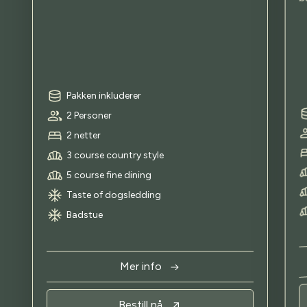
Pakken inkluderer
2 Personer
2 netter
3 course country style
5 course fine dining
Taste of dogsledding
Badstue
Mer info
Bestill nå