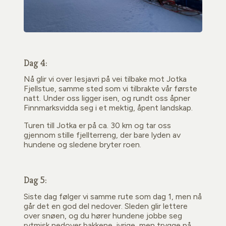
Dag 4:
Nå glir vi over Iesjavri på vei tilbake mot Jotka
Fjellstue, samme sted som vi tilbrakte vår første
natt. Under oss ligger isen, og rundt oss åpner
Finnmarksvidda seg i et mektig, åpent landskap.
Turen till Jotka er på ca. 30 km og tar oss
gjennom stille fjellterreng, der bare lyden av
hundene og sledene bryter roen.
Dag 5:
Siste dag følger vi samme rute som dag 1, men nå
går det en god del nedover. Sleden glir lettere
over snøen, og du hører hundene jobbe seg
rytmisk nedover bakkene, ivrige, men trygge på