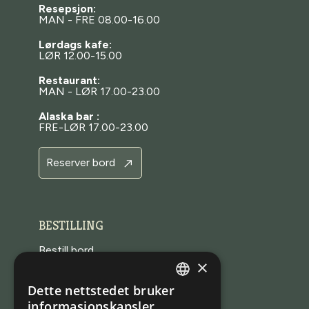
Resepsjon:
MAN - FRE 08.00-16.00
Lørdags kafe:
LØR 12.00-15.00
Restaurant:
MAN - LØR 17.00-23.00
Alaska bar :
FRE-LØR 17.00-23.00
Reserver bord
BESTILLING
Bestill bord
×
Bestill en opplevelse
Dette nettstedet bruker
Bestill rom
NORWEGIAN
informasjonskapsler