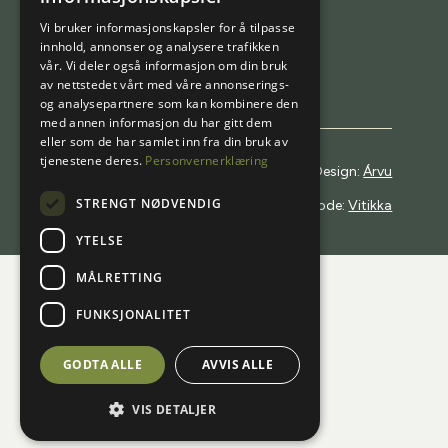
Bestill en pakke
ENGLISH
Vi bruker informasjonskapsler for å tilpasse
Kjøp gavekort
innhold, annonser og analysere trafikken
vår. Vi deler også informasjon om din bruk
av nettstedet vårt med våre annonserings-
og analysepartnere som kan kombinere den
med annen informasjon du har gitt dem
eller som de har samlet inn fra din bruk av
tjenestene deres.
Personvernerklæring
Terms & conditions
Design:
Árvu
STRENGT NØDVENDIG
Privacy policy
Kode:
Vitikka
YTELSE
MÅLRETTING
FUNKSJONALITET
GODTA ALLE
AVVIS ALLE
VIS DETALJER