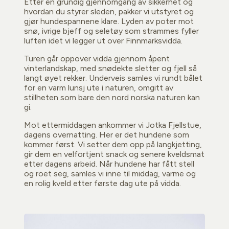
Etter en grundig gjennomgang av sikkerhet og
hvordan du styrer sleden, pakker vi utstyret og
gjør hundespannene klare. Lyden av poter mot
snø, ivrige bjeff og seletøy som strammes fyller
luften idet vi legger ut over Finnmarksvidda.
Turen går oppover vidda gjennom åpent
vinterlandskap, med snødekte sletter og fjell så
langt øyet rekker. Underveis samles vi rundt bålet
for en varm lunsj ute i naturen, omgitt av
stillheten som bare den nord norska naturen kan
gi.
Mot ettermiddagen ankommer vi Jotka Fjellstue,
dagens overnatting. Her er det hundene som
kommer først. Vi setter dem opp på langkjetting,
gir dem en velfortjent snack og senere kveldsmat
etter dagens arbeid. Når hundene har fått stell
og roet seg, samles vi inne til middag, varme og
en rolig kveld etter første dag ute på vidda.