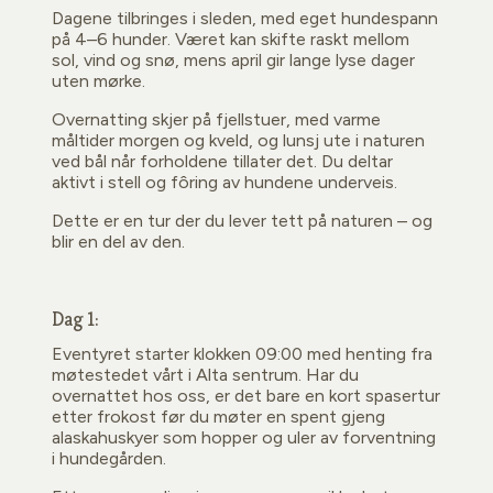
Dagene tilbringes i sleden, med eget hundespann
på 4–6 hunder. Været kan skifte raskt mellom
sol, vind og snø, mens april gir lange lyse dager
uten mørke.
Overnatting skjer på fjellstuer, med varme
måltider morgen og kveld, og lunsj ute i naturen
ved bål når forholdene tillater det. Du deltar
aktivt i stell og fôring av hundene underveis.
Dette er en tur der du lever tett på naturen – og
blir en del av den.
Dag 1:
Eventyret starter klokken 09:00 med henting fra
møtestedet vårt i Alta sentrum. Har du
overnattet hos oss, er det bare en kort spasertur
etter frokost før du møter en spent gjeng
alaskahuskyer som hopper og uler av forventning
i hundegården.