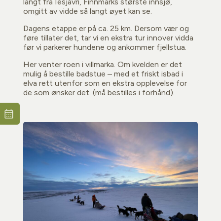
langt fra Iesjavri, Finnmarks største innsjø,
omgitt av vidde så langt øyet kan se.
Dagens etappe er på ca. 25 km. Dersom vær og
føre tillater det, tar vi en ekstra tur innover vidda
før vi parkerer hundene og ankommer fjellstua.
Her venter roen i villmarka. Om kvelden er det
mulig å bestille badstue – med et friskt isbad i
elva rett utenfor som en ekstra opplevelse for
de som ønsker det. (må bestilles i forhånd).