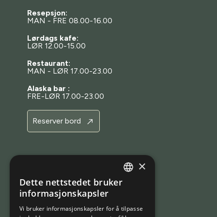
Resepsjon:
MAN - FRE 08.00-16.00
Lørdags kafe:
LØR 12.00-15.00
Restaurant:
MAN - LØR 17.00-23.00
Alaska bar :
FRE-LØR 17.00-23.00
Reserver bord
×
BESTILLING
Dette nettstedet bruker
Bestill bord
NORWEGIAN
informasjonskapsler
Bestill en opplevelse
ENGLISH
Vi bruker informasjonskapsler for å tilpasse
Bestill rom