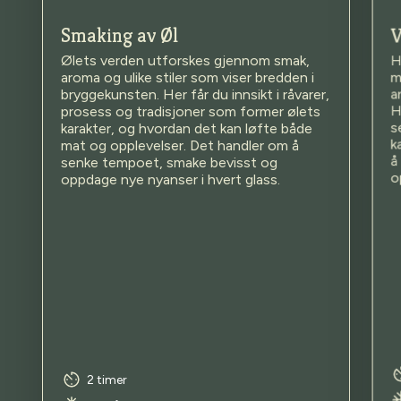
Smaking av Øl
V
Ølets verden utforskes gjennom smak,
H
m
aroma og ulike stiler som viser bredden i
a
bryggekunsten. Her får du innsikt i råvarer,
H
prosess og tradisjoner som former ølets
s
karakter, og hvordan det kan løfte både
k
mat og opplevelser. Det handler om å
å
senke tempoet, smake bevisst og
o
oppdage nye nyanser i hvert glass.
2 timer