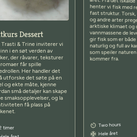
tkurs Dessert
gir fisk som er både 
Trasti & Trine inviterer vi
naturlig og full av k
inn i en søt verden av
som speiler naturen
er, der råvarer, teksturer
kommer fra.
romaer får spille
drollen. Her handler det
å utforske det søte på en
el og ekte måte, kjenne
rdan små detaljer kan skape
e smaksopplevelser, og la
tiviteten få plass på
kkenet.
Two hours
2 timer
Hele året
Hele året