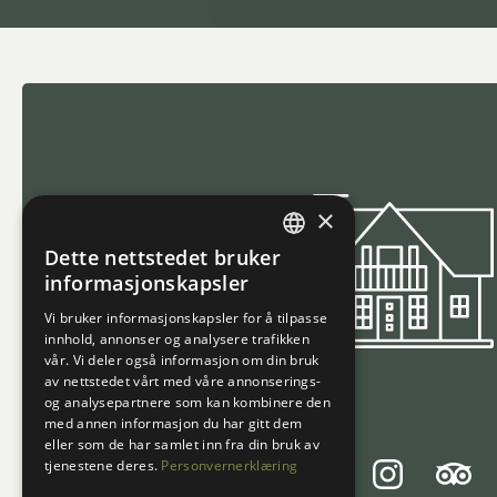
Trasti og Trine
×
Dette nettstedet bruker
NORWEGIAN
informasjonskapsler
ENGLISH
Vi bruker informasjonskapsler for å tilpasse
innhold, annonser og analysere trafikken
vår. Vi deler også informasjon om din bruk
av nettstedet vårt med våre annonserings-
og analysepartnere som kan kombinere den
med annen informasjon du har gitt dem
eller som de har samlet inn fra din bruk av
tjenestene deres.
Personvernerklæring
Tripadvi
Facebook
Instagram