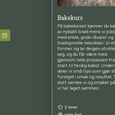
Bakekurs
På bakekurset kjenner du lu
av nybakt brød mens vi job
med enkle, gode råvarer og
tradisjonelle teknikker. Vi el
former og lar deigen utvikle
seg, og du får være med
gjennom hele prosessen fra
start til ferdig bakst. Under
deler vi små tips som gjør s
forskjell i smak og resultat. 
slutt samles vi og smaker p
vi har laget sammen.
2 timer
Hele året