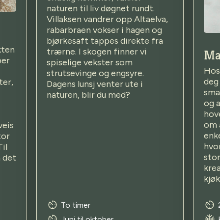
naturen til liv døgnet rundt.
Villaksen vandrer opp Altaelva,
rabarbraen vokser i hagen og
bjørkesaft tappes direkte fra
kten
trærne. I skogen finner vi
Ma
ber
spiselige vekster som
Hos 
strutsevinge og engsyre.
deg 
ter,
Dagens lunsj venter ute i
smak
naturen, blir du med?
og a
hove
om 
veis
enk
tor
hvo
Til
stor
å det
krea
kjø
To timer
Juni til oktober