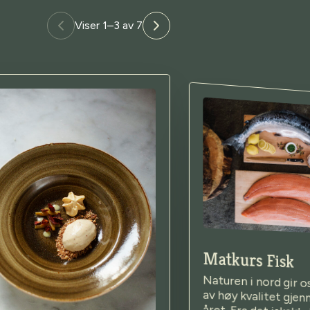
Viser 1–3 av 7
Matkurs Fisk
Naturen i nord gir o
av høy kvalitet gje
året. Fra det iska
henter vi fisk med r
fast struktur. Torsk, k
og andre arter preg
arktiske klimaet og
vannmassene de lever