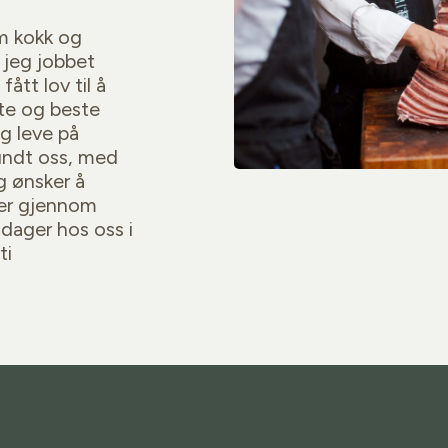
om kokk og
 jeg jobbet
ått lov til å
te og beste
g leve på
undt oss, med
g ønsker å
ster gjennom
dager hos oss i
ti