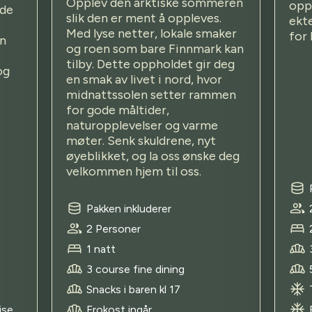
Opplev den arktiske sommeren
opp
ode
slik den er ment å oppleves.
ekt
Med lyse netter, lokale smaker
for 
en
og roen som bare Finnmark kan
tilby. Dette oppholdet gir deg
og
en smak av livet i nord, hvor
midnattssolen setter rammen
for gode måltider,
naturopplevelser og varme
møter. Senk skuldrene, nyt
øyeblikket, og la oss ønske deg
velkommen hjem til oss.
Pakken inkluderer
2 Personer
1 natt
3 course fine dining
Snacks i baren kl 17
ise
Frokost ingår