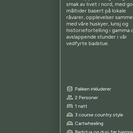
smak av livet i nord, med g
måltider basert på lokale
råvarer, opplevelser samm
med våre huskyer, lunsj og
historiefortelling i gamma 
avslappende stunder i vår
vedfyrte badstue.
Pakken inkluderer
2 Personer
1 natt
3 course country style
Cartwheeling
Badstua og dusj før hjemre