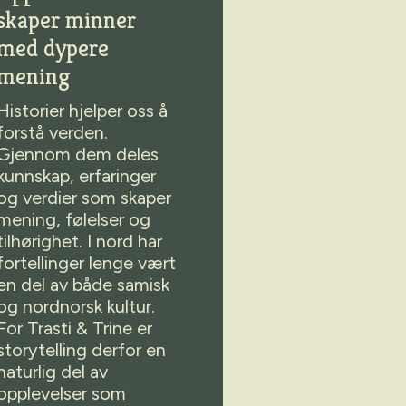
skaper minner
med dypere
mening
Historier hjelper oss å
forstå verden.
Gjennom dem deles
kunnskap, erfaringer
og verdier som skaper
mening, følelser og
tilhørighet. I nord har
fortellinger lenge vært
en del av både samisk
og nordnorsk kultur.
For Trasti & Trine er
storytelling derfor en
naturlig del av
opplevelser som