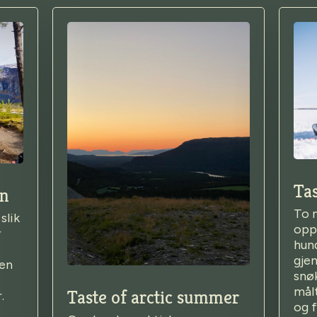
Tas
mn
To n
slik
opp
r
hun
gje
oen
snø
målt
Taste of arctic summer
.
og f