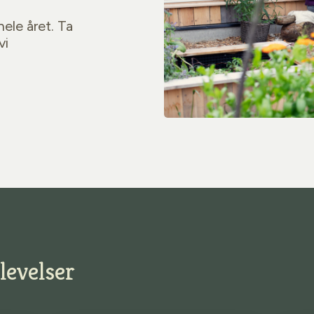
hele året. Ta
vi
levelser