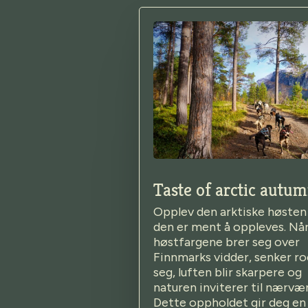
Taste of arctic autu
Opplev den arktiske høsten 
den er ment å oppleves. Nå
høstfargene brer seg over
Finnmarks vidder, senker r
seg, luften blir skarpere og
naturen inviterer til nærvær
Dette oppholdet gir deg en