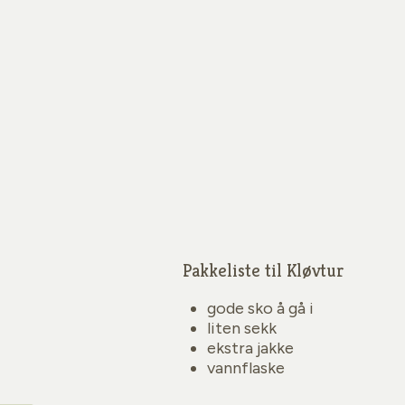
Pakkeliste til Kløvtur
gode sko å gå i
liten sekk
ekstra jakke
vannflaske