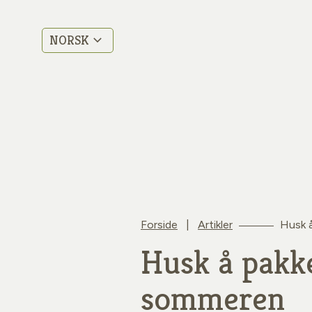
NORSK
Forside
|
Artikler
Husk å
Husk å pakke
sommeren