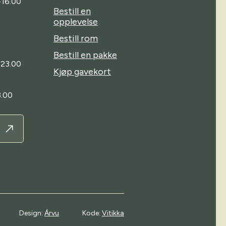
-16.00
Bestill en
opplevelse
Bestill rom
Bestill en pakke
-23.00
Kjøp gavekort
.00
Design:
Árvu
Kode:
Vitikka