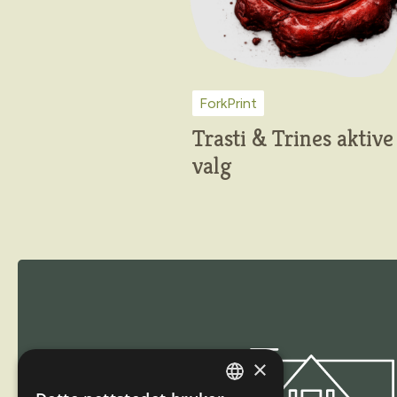
ForkPrint
Trasti & Trines aktive
valg
Trasti og Trine
×