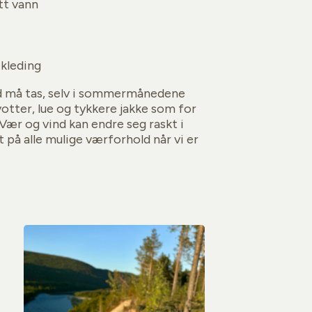
itt vann
ekleding
ld må tas, selv i sommermånedene
tter, lue og tykkere jakke som for
Vær og vind kan endre seg raskt i
på alle mulige værforhold når vi er