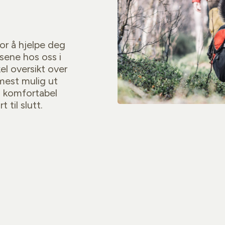
or å hjelpe deg
lsene hos oss i
l oversikt over
mest mulig ut
n komfortabel
 til slutt.