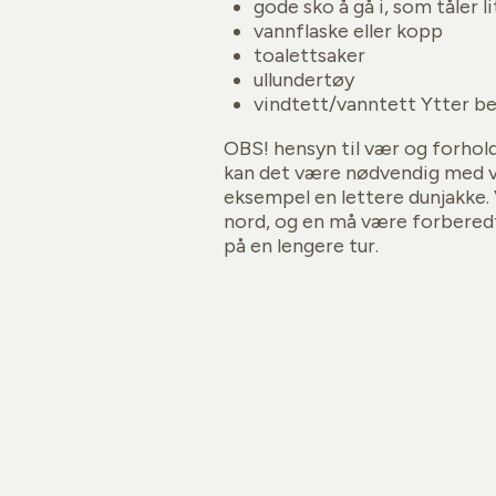
gode sko å gå i, som tåler l
vannflaske eller kopp
toalettsaker
ullundertøy
vindtett/vanntett Ytter b
OBS! hensyn til vær og forho
kan det være nødvendig med vo
eksempel en lettere dunjakke. 
nord, og en må være forberedt 
på en lengere tur.