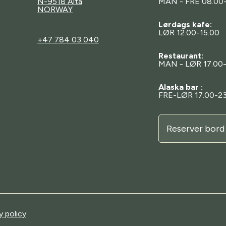
N-9518 Alta
MAN - FRE 08.00
NORWAY
Lørdags kafe:
LØR 12.00-15.00
+47 784 03 040
Restaurant:
MAN - LØR 17.00
Alaska bar :
FRE-LØR 17.00-23
sor
Reserver bord
y policy