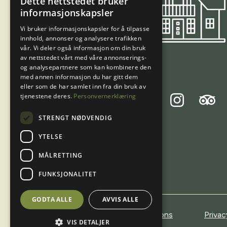
Dette nettstedet bruker
NORWEGIAN
informasjonskapsler
ENGLISH
Vi bruker informasjonskapsler for å tilpasse
innhold, annonser og analysere trafikken
vår. Vi deler også informasjon om din bruk
av nettstedet vårt med våre annonserings-
og analysepartnere som kan kombinere den
med annen informasjon du har gitt dem
eller som de har samlet inn fra din bruk av
tjenestene deres.
Personvernerklæring
Tripadvi
Facebook
Instagram
STRENGT NØDVENDIG
YTELSE
MÅLRETTING
FUNKSJONALITET
GODTA ALLE
AVVIS ALLE
Terms & conditions
Privac
VIS DETALJER